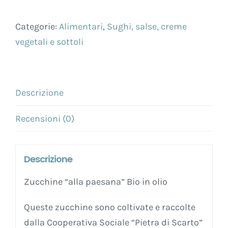
paesana”
Categorie:
Alimentari
,
Sughi, salse, creme
Bio
vegetali e sottoli
in
olio
–
314
Descrizione
ml
Recensioni (0)
quantità
Descrizione
Zucchine “alla paesana” Bio in olio
Queste zucchine sono coltivate e raccolte
dalla Cooperativa Sociale “Pietra di Scarto”