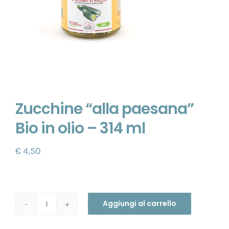
Zucchine “alla paesana”
Bio in olio – 314 ml
€
4,50
Aggiungi al carrello
Zucchine
“alla