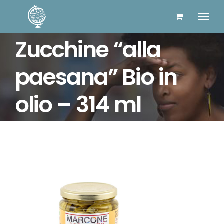
Salta
al
contenuto
Zucchine “alla
paesana” Bio in
olio – 314 ml