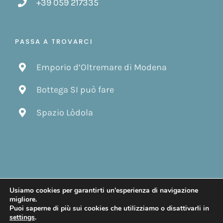
+39 059 217335
PASSA A TROVARCI
Emporio d’Oltremare di Modena
Bottega SI può fare
Spazio Lòdola
Usiamo cookies per garantirti un'esperienza di navigazione
© Copyright 2019 -
2026 | Design by
Gattafoni Design
| Tutti i
migliore.
diritti riservati.
Puoi saperne di più sui cookies che utilizziamo o disattivarli in
settings
.