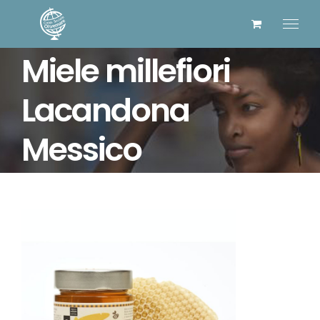
Salta
al
contenuto
Miele millefiori
Lacandona
Messico