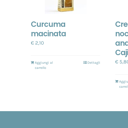
Curcuma
Cr
macinata
noc
ana
€
2,10
Caj
€
5,8
Aggiungi al
Dettagli
carrello
Aggiu
carrel