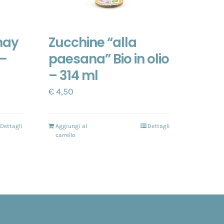
hay
Zucchine “alla
 –
paesana” Bio in olio
– 314 ml
€
4,50
Dettagli
Aggiungi al
Dettagli
carrello