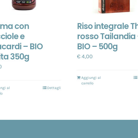
ema con
Riso integrale T
ciole e
rosso Tailandia
cardi – BIO
BIO – 500g
ita 350g
€
4,00
0
Aggiungi al
carrello
ngi al
Dettagli
lo