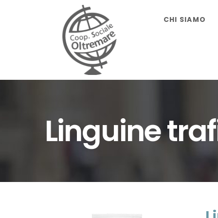
Salta
CHI SIAMO
al
contenuto
Linguine tra
L