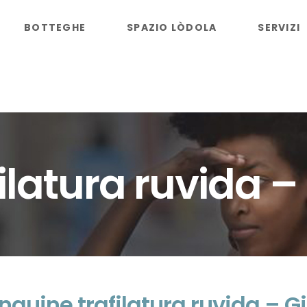
BOTTEGHE
SPAZIO LÒDOLA
SERVIZI
filatura ruvida 
inguine trafilatura ruvida – G