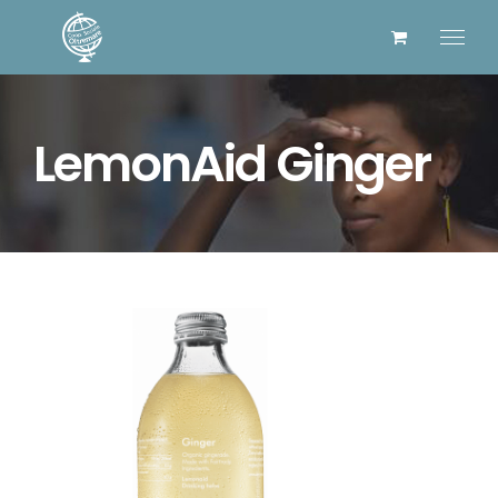
Salta
al
contenuto
LemonAid Ginger