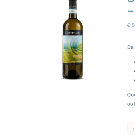
–
€
9
Da 
Que
aut