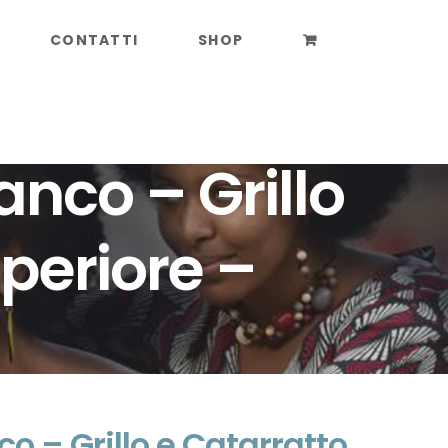
CONTATTI
SHOP
nco – Grillo
uperiore –
 – Grillo e Catarratto