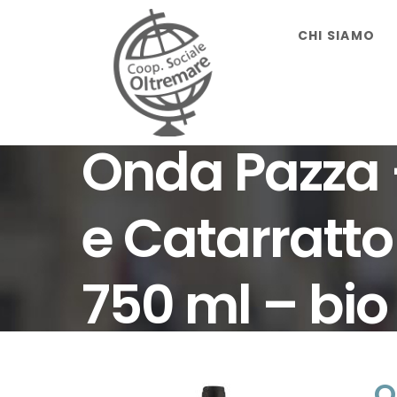
Salta
CHI SIAMO
al
contenuto
Onda Pazza –
e Catarratto
750 ml – bio
O