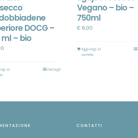
secco
Vegano – bio –
dobbiadene
750ml
eriore DOCG –
€
9,00
 ml – bio
00
Aggiungi al
carrello
ngi al
Dettagli
lo
MENTAZIONE
CONTATTI