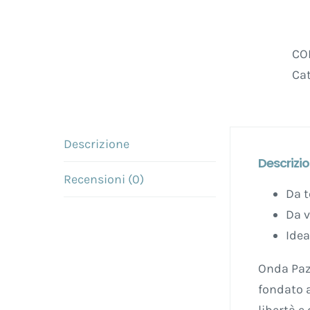
CO
Ca
Descrizione
Descrizi
Recensioni (0)
Da t
Da v
Idea
Onda Paz
fondato a