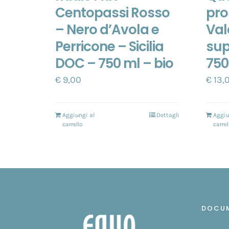
Centopassi Rosso
pro
– Nero d’Avola e
Val
Perricone – Sicilia
sup
DOC – 750 ml – bio
750
€
9,00
€
13,
Aggiungi al
Dettagli
Aggiu
carrello
carrel
DOCU