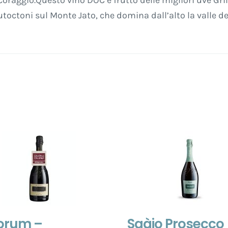
 coraggio.Questo vino DOC è frutto delle migliori uve Gri
-
utoctoni sul Monte Jato, che domina dall’alto la valle del
bio
-
750
ml
-
bio
quantità
orum –
Sgàjo Prosecco