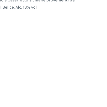
llo e Catarratto siciliane provenienti da
 Belice. Alc. 13% vol