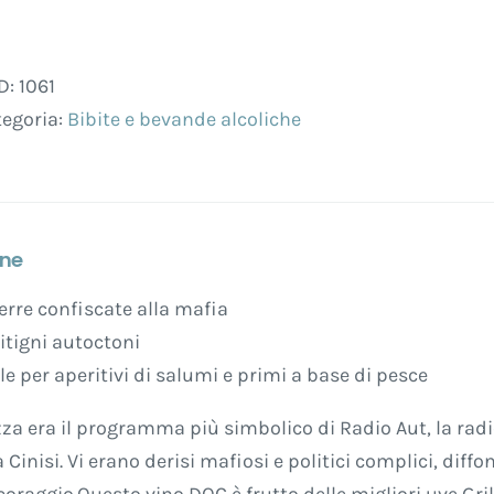
Pazza
-
D:
1061
Centopassi
tegoria:
Bibite e bevande alcoliche
Bianco
-
Grillo
e
Catarratto
one
-
erre confiscate alla mafia
Sicilia
itigni autoctoni
DOC
le per aperitivi di salumi e primi a base di pesce
superiore
-
za era il programma più simbolico di Radio Aut, la rad
750
 Cinisi. Vi erano derisi mafiosi e politici complici, dif
ml