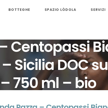
BOTTEGHE
SPAZIO LÒDOLA
SERVIZI
 Centopassi Bia
 – Sicilia DOC s
 – 750 ml – bio
nda Pazza – Centopassi Bianco