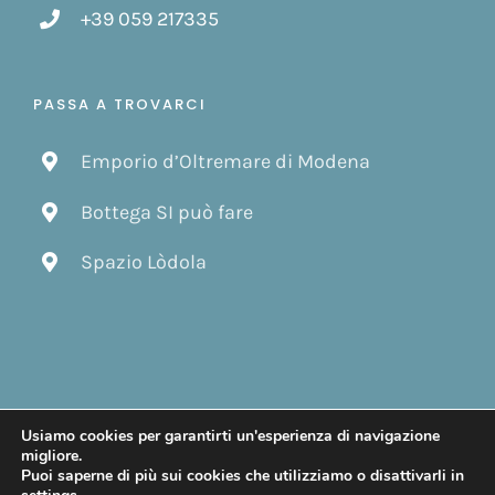
+39 059 217335
PASSA A TROVARCI
Emporio d’Oltremare di Modena
Bottega SI può fare
Spazio Lòdola
Usiamo cookies per garantirti un'esperienza di navigazione
© Copyright 2019 -
2026 | Design by
Gattafoni Design
| Tutti i
migliore.
diritti riservati.
Puoi saperne di più sui cookies che utilizziamo o disattivarli in