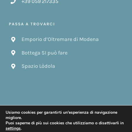
+39 059 217335
PASSA A TROVARCI
Emporio d’Oltremare di Modena
Bottega SI può fare
Spazio Lòdola
Usiamo cookies per garantirti un'esperienza di navigazione
© Copyright 2019 -
2026 | Design by
Gattafoni Design
| Tutti i
migliore.
diritti riservati.
Puoi saperne di più sui cookies che utilizziamo o disattivarli in
settings
.
Facebook
Instagram
Email