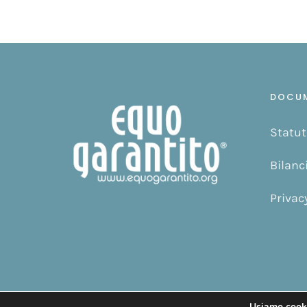
DOCU
Statut
Bilanc
Privac
© Copyright 2019 -
2026 | Design by
Gattafoni Design
| Tutti 
Usiamo cookie