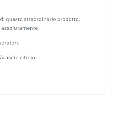
 di questo straordinario prodotto,
e assolutamente.
voratori.
à: acido citrico