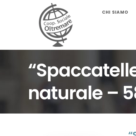
Salta
CHI SIAMO
al
contenuto
“Spaccatelle
naturale – 
“