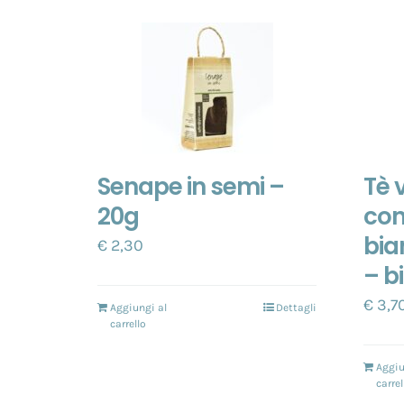
Senape in semi –
Tè 
20g
con
bia
€
2,30
– bi
€
3,7
Aggiungi al
Dettagli
carrello
Aggiu
carrel