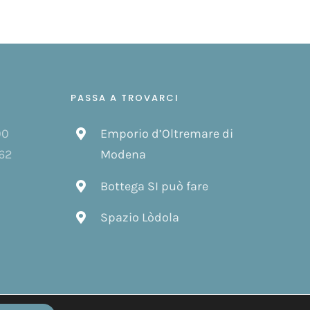
PASSA A TROVARCI
00
Emporio d’Oltremare di
62
Modena
Bottega SI può fare
Spazio Lòdola
Facebook
Instagram
Email