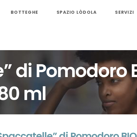
BOTTEGHE
SPAZIO LÒDOLA
SERVIZI
” di Pomodoro B
580 ml
Spaccatelle” di Pomodoro BIO