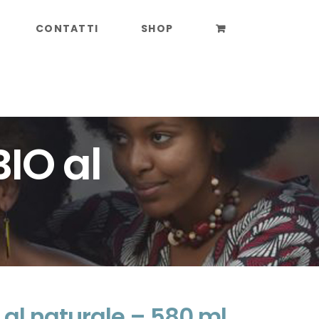
CONTATTI
SHOP
IO al
 al naturale – 580 ml