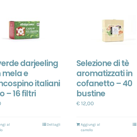
verde darjeeling
Selezione di tè
 mela e
aromatizzati in
ncospino italiani
cofanetto – 40
o – 16 filtri
bustine
0
€
12,00
ngi al
Dettagli
Aggiungi al
lo
carrello