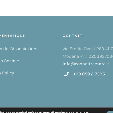
MENTAZIONE
CONTATTI
o dell’Associazione
via Emilia Ovest 260 411
Modena P. I.: 020393703
io Sociale
info@coopoltremare.it
y Policy
+39 059 217335
i diritti riservati.
s per garantirti un'esperienza di navigazione migliore.