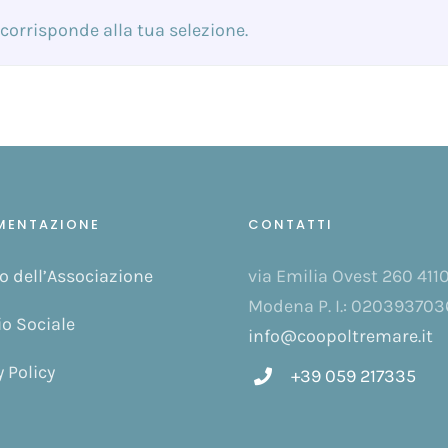
corrisponde alla tua selezione.
MENTAZIONE
CONTATTI
o dell’Associazione
via Emilia Ovest 260 411
Modena P. I.: 020393703
io Sociale
info@coopoltremare.it
y Policy
+39 059 217335